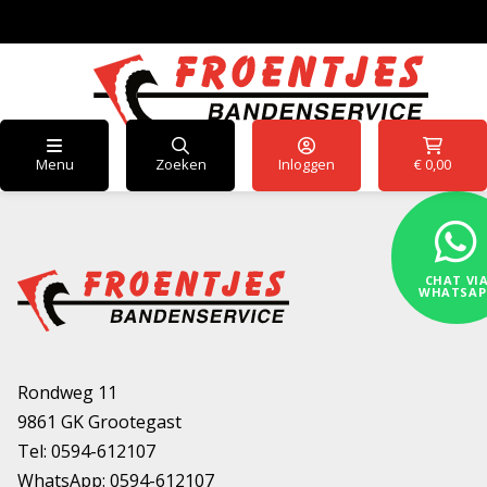
Menu
Zoeken
Inloggen
€
0,00
CHAT VI
WHATSAP
Rondweg 11
9861 GK Grootegast
Tel:
0594-612107
WhatsApp:
0594-612107