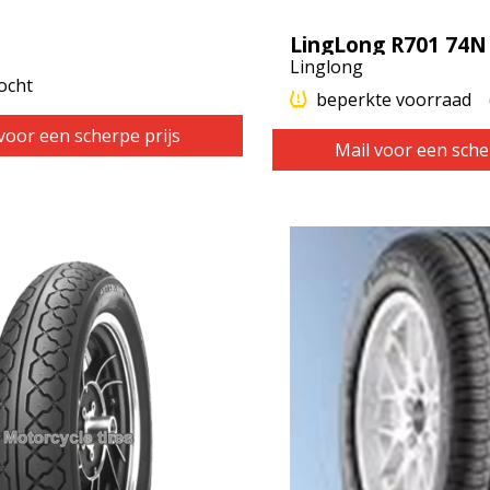
LingLong R701 74N
Linglong
ocht
beperkte voorraad
voor een scherpe prijs
Mail voor een sche