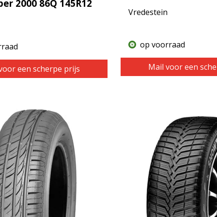
per 2000 86Q 145R12
Vredestein
op voorraad
rraad
Mail voor een sche
voor een scherpe prijs