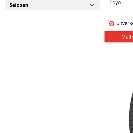
Toyo
Seizoen
uitverk
Mail 