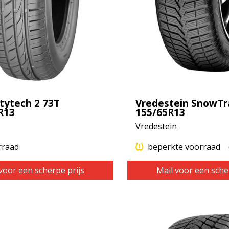
itytech 2 73T
Vredestein SnowTr
R13
155/65R13
Vredestein
rraad
beperkte voorraad
voor een scherpe prijs
Mail voor een sche