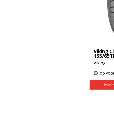
Viking C
155/65T
Viking
op voo
Mail 