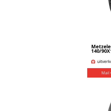
Metzele
140/90X
uitverk
Mail 