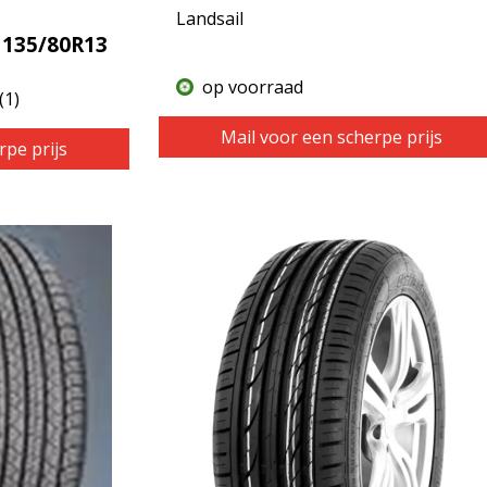
Landsail
 135/80R13
op voorraad
(1)
Mail voor een scherpe prijs
rpe prijs