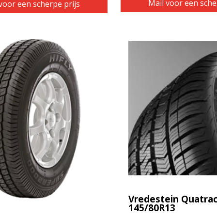
Mail voor een sche
voor een scherpe prijs
Vredestein Quatrac
145/80R13