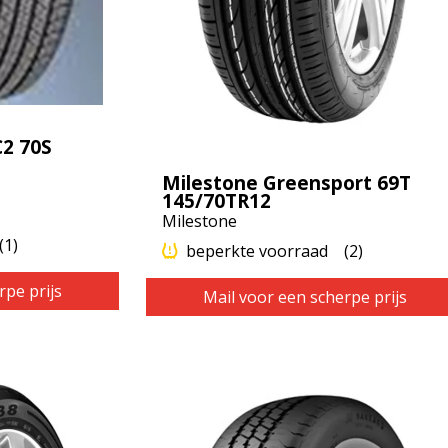
C2 70S
Milestone Greensport 69T
145/70TR12
Milestone
(1)
beperkte voorraad
(2)
rpe prijs
Mail voor een scherpe prijs