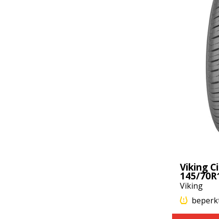
Viking C
145/70R
Viking
beperk