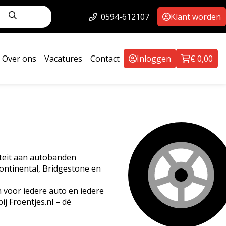
0594-612107
Klant worden
Over ons
Vacatures
Contact
Inloggen
€
0,00
siteit aan autobanden
ontinental, Bridgestone en
 voor iedere auto en iedere
ij Froentjes.nl – dé