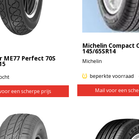
Michelin Compact 
145/65SR14
r ME77 Perfect 70S
Michelin
15
beperkte voorraad
ocht
Mail voor een sche
voor een scherpe prijs