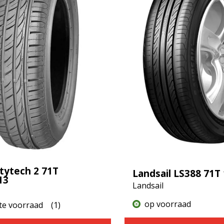
itytech 2 71T
Landsail LS388 71T
13
Landsail
op voorraad
te voorraad
(1)