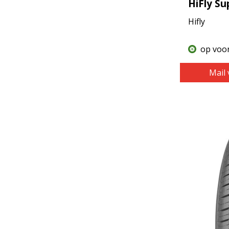
HiFly Su
Hifly
op voo
Mail 